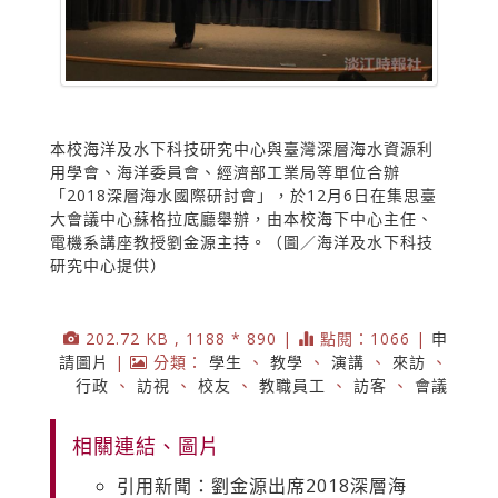
本校海洋及水下科技研究中心與臺灣深層海水資源利
用學會、海洋委員會、經濟部工業局等單位合辦
「2018深層海水國際研討會」，於12月6日在集思臺
大會議中心蘇格拉底廳舉辦，由本校海下中心主任、
電機系講座教授劉金源主持。（圖／海洋及水下科技
研究中心提供）
202.72 KB , 1188 * 890 |
點閱：1066 |
申
請圖片
|
分類：
學生
、
教學
、
演講
、
來訪
、
行政
、
訪視
、
校友
、
教職員工
、
訪客
、
會議
相關連結、圖片
引用新聞：劉金源出席2018深層海