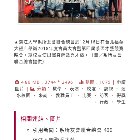
▲淡江大學系所友會聯合總會於12月16日在台北福華
大飯店舉辦2018年度會員大會暨第四屆系盃才藝競賽
晚會，眾校友使出渾身解數秀才藝。（圖／系所友會
聯合總會提供）
4.86 MB , 3744 * 2496 |
點閱：1075 |
申請
圖片
|
分類：
教學
、
表演
、
校友
、
訪視
、
淡
水校園
、
來訪
、
教職員工
、
比賽
、
訪客
、
得獎
、
行政
、
學生
相關連結、圖片
引用新聞：系所友會聯合總會 400
淡江人團聚秀才藝