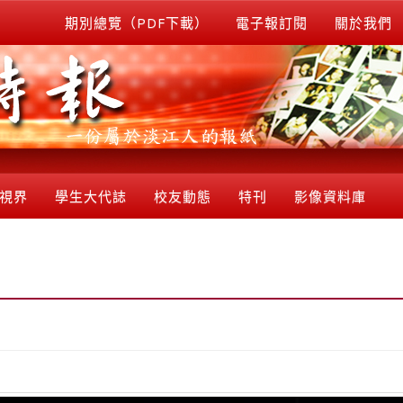
期別總覽（PDF下載）
電子報訂閱
關於我們
視界
學生大代誌
校友動態
特刊
影像資料庫