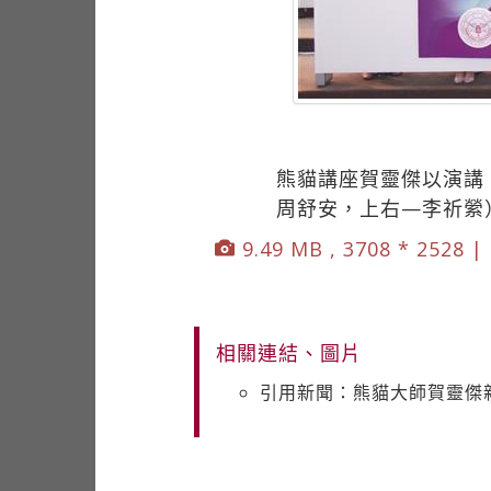
熊貓講座賀靈傑以演講
周舒安，上右—李祈縈
9.49 MB , 3708 * 2528 |
相關連結、圖片
引用新聞：熊貓大師賀靈傑