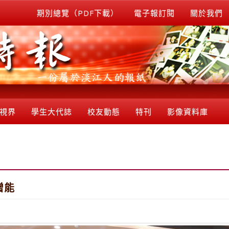
期別總覽（PDF下載）
電子報訂閱
關於我們
視界
學生大代誌
校友動態
特刊
影像資料庫
增能