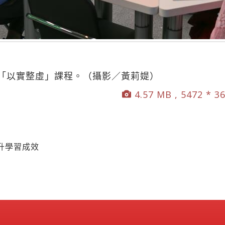
「以實整虛」課程。（攝影／黃莉媞）
4.57 MB , 5472 * 3
升學習成效