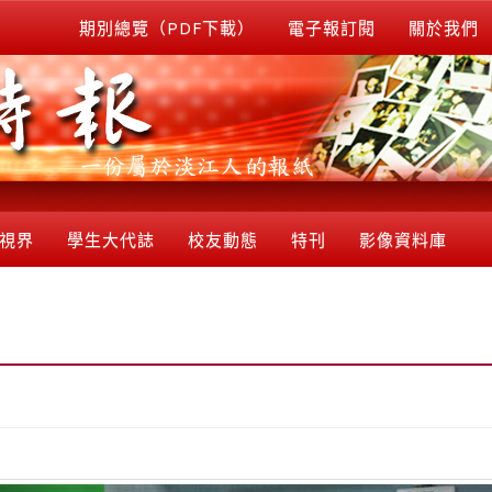
期別總覽（PDF下載）
電子報訂閱
關於我們
視界
學生大代誌
校友動態
特刊
影像資料庫