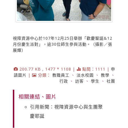
視障資源中心於107年12月25日舉辦「歡慶聖誕&12
月份慶生派對」，逾30位師生參與活動。（攝影／張
展輝）
200.77 KB , 1477 * 1108 |
點閱：1111 |
申
請圖片
|
分類：
教職員工
、
淡水校園
、
教學
、
行政
、
訪客
、
學生
、
社團
相關連結、圖片
引用新聞：視障資源中心與生團聚
慶耶誕