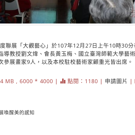
年度聯展「大觀藝心」於107年12月27日上午10時3
指導教授劉文煒、會長黃玉梅、國立臺灣師範大學藝
次參展畫家9人，以及本校駐校藝術家顧重光皆出席。
4 MB , 6000 * 4000 |
點閱：1180 |
申請圖片
|
聯展喚醒美的感知