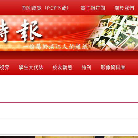
期別總覽（PDF下載）
電子報訂閱
關於我們
視界
學生大代誌
校友動態
特刊
影像資料庫