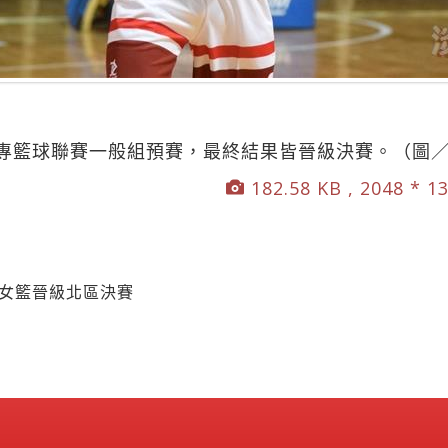
專籃球聯賽一般組預賽，最終結果皆晉級決賽。（圖
182.58 KB , 2048 * 1
男女籃晉級北區決賽