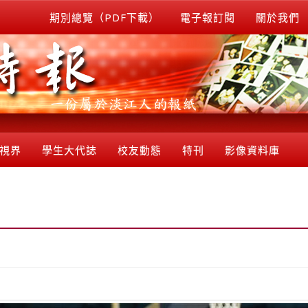
期別總覽（PDF下載）
電子報訂閱
關於我們
視界
學生大代誌
校友動態
特刊
影像資料庫