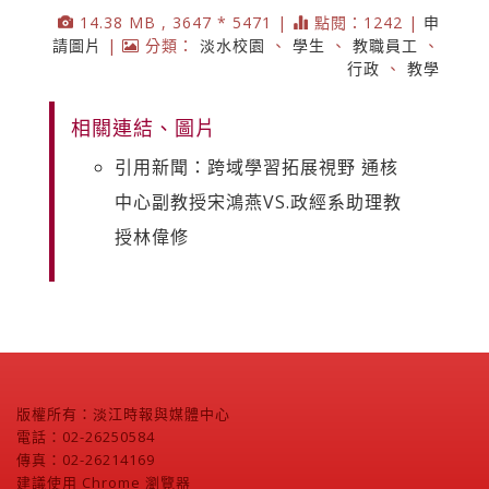
14.38 MB , 3647 * 5471 |
點閱：1242 |
申
請圖片
|
分類：
淡水校園
、
學生
、
教職員工
、
行政
、
教學
相關連結、圖片
引用新聞：跨域學習拓展視野 通核
中心副教授宋鴻燕VS.政經系助理教
授林偉修
版權所有：淡江時報與媒體中心
電話：02-26250584
傳真：02-26214169
建議使用 Chrome 瀏覽器