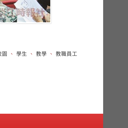
）
校園
、
學生
、
教學
、
教職員工