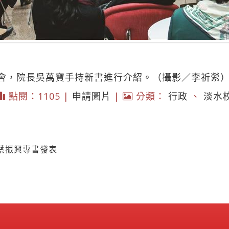
會，院長吳萬寶手持新書進行介紹。（攝影／李祈縈
點閱：1105 |
申請圖片
|
分類：
行政
、
淡水
蔡振興專書發表