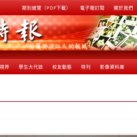
期別總覽（PDF下載）
電子報訂閱
關於我們
視界
學生大代誌
校友動態
特刊
影像資料庫