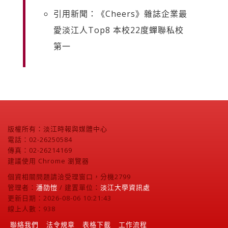
引用新聞：《Cheers》雜誌企業最
愛淡江人Top8 本校22度蟬聯私校
第一
版權所有：淡江時報與媒體中心
電話：02-26250584
傳真：02-26214169
建議使用 Chrome 瀏覽器
個資相關問題請洽受理窗口，分機2799
管理者：
潘劭愷
/ 建置單位：
淡江大學資訊處
更新日期：2026-08-06 10:21:43
線上人數：938
聯絡我們
法令規章
表格下載
工作流程