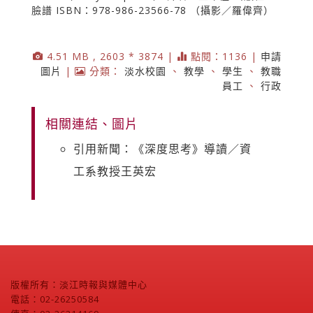
臉譜 ISBN：978-986-23566-78 （攝影／羅偉齊）
4.51 MB , 2603 * 3874 |
點閱：1136 |
申請
圖片
|
分類：
淡水校園
、
教學
、
學生
、
教職
員工
、
行政
相關連結、圖片
引用新聞：《深度思考》導讀／資
工系教授王英宏
版權所有：淡江時報與媒體中心
電話：02-26250584