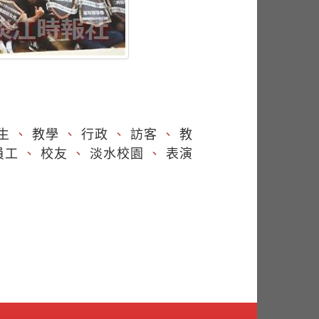
生
、
教學
、
行政
、
訪客
、
教
員工
、
校友
、
淡水校園
、
表演