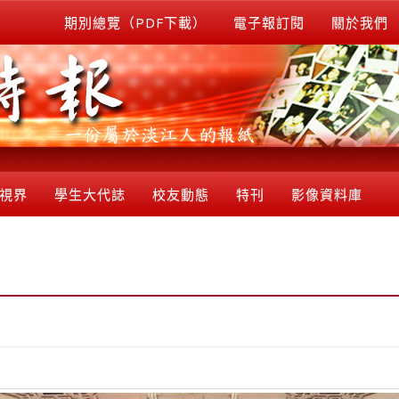
期別總覽（PDF下載）
電子報訂閱
關於我們
視界
學生大代誌
校友動態
特刊
影像資料庫