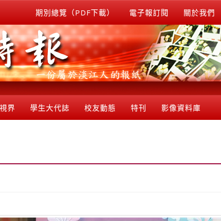
期別總覽（PDF下載）
電子報訂閱
關於我們
視界
學生大代誌
校友動態
特刊
影像資料庫