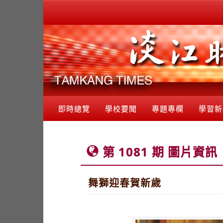
即時總覽
學校要聞
專題專欄
學習新
第 1081 期 圖片資訊
舞獅迎春賀新歲