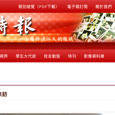
期別總覽（PDF下載）
電子報訂閱
關於我們
視界
學生大代誌
校友動態
特刊
影像資料庫
來訪