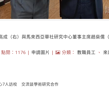
高成（右）與馬來西亞華社研究中心董事主席趙燊儒
點閱：1176 |
申請圖片
|
分類：
教職員工
、
來
心7人訪校 交流談學術研究合作