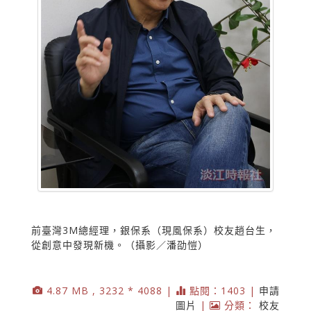
前臺灣3M總經理，銀保系（現風保系）校友趙台生，
從創意中發現新機。（攝影／潘劭愷）
4.87 MB , 3232 * 4088 |
點閱：1403 |
申請
圖片
|
分類：
校友