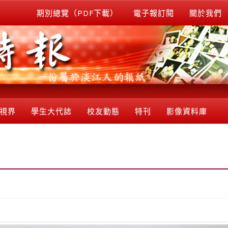
期別總覽（PDF下載）
電子報訂閱
關於我們
視界
學生大代誌
校友動態
特刊
影像資料庫