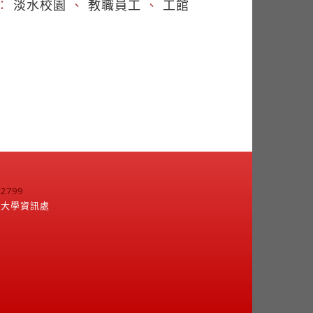
：
淡水校園
、
教職員工
、
工館
799
江大學資訊處