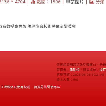
3136 * 4704 |
點閱：1506 |
申請圖片
|
分類
環系教授高思懷 調溼陶瓷技術將飛灰變黃金
個資相關問題請洽受理窗口，分機2
管理者：
潘劭愷
/ 建置單位：
淡
更新日期：2026-08-06 10:21:43
線上人數：963
淡江時報網頁使用規則
個資蒐集聲明專區