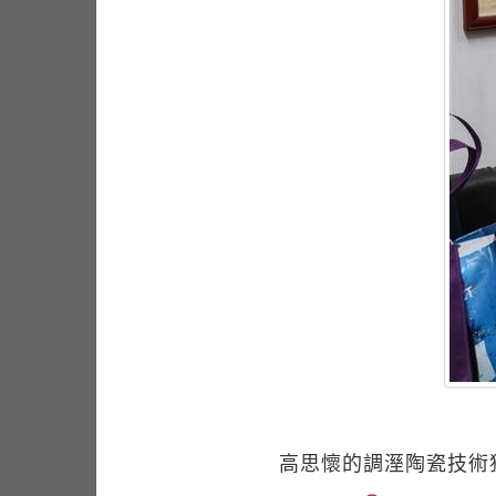
高思懷的調溼陶瓷技術