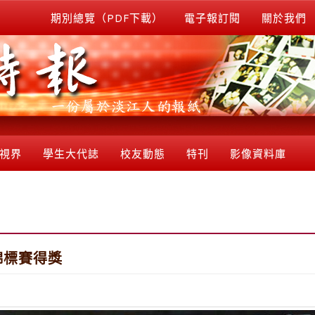
期別總覽（PDF下載）
電子報訂閱
關於我們
視界
學生大代誌
校友動態
特刊
影像資料庫
錦標賽得獎