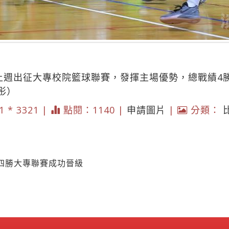
於上週出征大專校院籃球聯賽，發揮主場優勢，總戰績4
彤）
1 * 3321 |
點閱：1140 |
申請圖片
|
分類：
四勝大專聯賽成功晉級