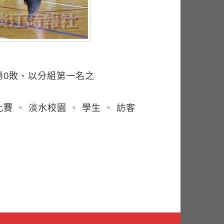
勝0敗、以分組第一名之
比賽
、
淡水校園
、
學生
、
訪客