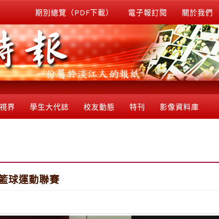
期別總覽（PDF下載）
電子報訂閱
關於我們
視界
學生大代誌
校友動態
特刊
影像資料庫
度籃球運動聯賽