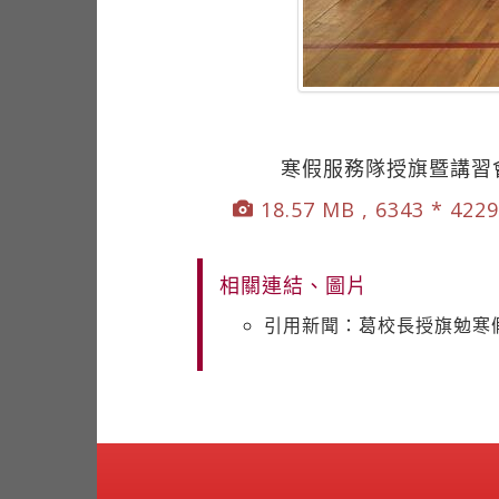
寒假服務隊授旗暨講習
18.57 MB , 6343 * 422
相關連結、圖片
引用新聞：葛校長授旗勉寒