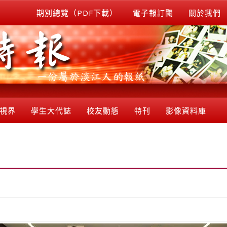
期別總覽（PDF下載）
電子報訂閱
關於我們
視界
學生大代誌
校友動態
特刊
影像資料庫