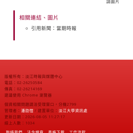
請圖片
相關連結、圖片
引用新聞：當期時報
版權所有：淡江時報與媒體中心
電話：02-26250584
傳真：02-26214169
建議使用 Chrome 瀏覽器
個資相關問題請洽受理窗口，分機2799
管理者：
潘劭愷
/ 建置單位：
淡江大學資訊處
更新日期：2026-08-05 11:27:17
線上人數：1034
聯絡我們
法令規章
表格下載
工作流程