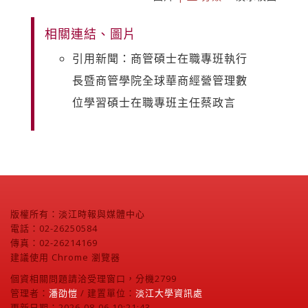
相關連結、圖片
引用新聞：商管碩士在職專班執行
長暨商管學院全球華商經營管理數
位學習碩士在職專班主任蔡政言
版權所有：淡江時報與媒體中心
電話：02-26250584
傳真：02-26214169
建議使用 Chrome 瀏覽器
個資相關問題請洽受理窗口，分機2799
管理者：
潘劭愷
/ 建置單位：
淡江大學資訊處
更新日期：2026-08-06 10:21:43