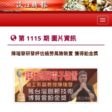
Toggl
navig
第 1115 期 圖片資訊
陳瑞發研發評估過勞風險裝置 獲得鉑金獎