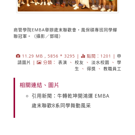
商管學院EMBA舉辦歲末聯歡會，風保碩專班同學蟬
聯冠軍。（攝影／鄧晴）
11.29 MB , 5856 * 3295 |
點閱：1201 |
申
請圖片
|
分類：
表演
、
校友
、
淡水校園
、
學
生
、
得獎
、
教職員工
相關連結、圖片
引用新聞：牛轉乾坤開鴻運 EMBA
歲末聯歡8系同學舞動風采