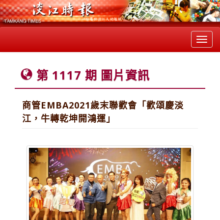
Toggl
navig
第 1117 期 圖片資訊
商管EMBA2021歲末聯歡會「歡頌慶淡
江，牛轉乾坤開鴻運」