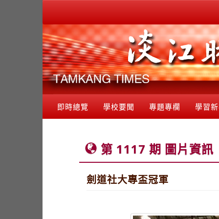
即時總覽
學校要聞
專題專欄
學習新
第 1117 期 圖片資訊
劍道社大專盃冠軍