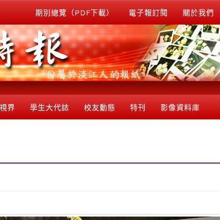
期別總覽（PDF下載）
電子報訂閱
關於我們
視界
學生大代誌
校友動態
特刊
影像資料庫