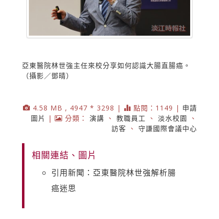
亞東醫院林世強主任來校分享如何認識大腸直腸癌。
（攝影／鄧晴）
4.58 MB , 4947 * 3298 |
點閱：1149 |
申請
圖片
|
分類：
演講
、
教職員工
、
淡水校園
、
訪客
、
守謙國際會議中心
相關連結、圖片
引用新聞：亞東醫院林世強解析腸
癌迷思