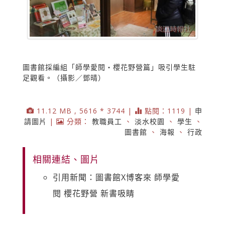
圖書館採編組「師學愛閱‧櫻花野營篇」吸引學生駐
足觀看。（攝影／鄧晴）
11.12 MB , 5616 * 3744 |
點閱：1119 |
申
請圖片
|
分類：
教職員工
、
淡水校園
、
學生
、
圖書館
、
海報
、
行政
相關連結、圖片
引用新聞：圖書館X博客來 師學愛
閱 櫻花野營 新書吸睛