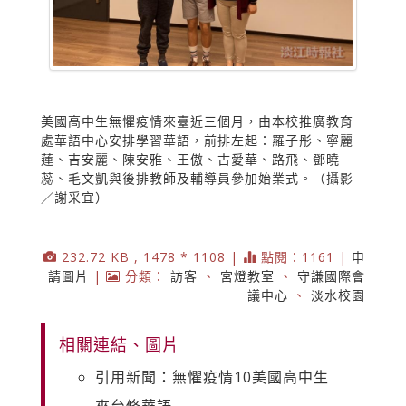
美國高中生無懼疫情來臺近三個月，由本校推廣教育
處華語中心安排學習華語，前排左起：羅子彤、寧麗
蓮、吉安麗、陳安雅、王傲、古愛華、路飛、鄧曉
蕊、毛文凱與後排教師及輔導員參加始業式。（攝影
／謝采宜）
232.72 KB , 1478 * 1108 |
點閱：1161 |
申
請圖片
|
分類：
訪客
、
宮燈教室
、
守謙國際會
議中心
、
淡水校園
相關連結、圖片
引用新聞：無懼疫情10美國高中生
來台修華語