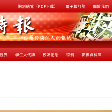
期別總覽（PDF下載）
電子報訂閱
關於我們
視界
學生大代誌
校友動態
特刊
影像資料庫