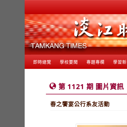
即時總覽
學校要聞
專題專欄
學習新
第 1121 期 圖片資訊
春之饗宴公行系友活動