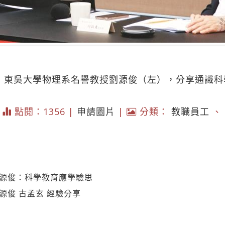
座，東吳大學物理系名譽教授劉源俊（左），分享通識
|
點閱：1356 |
申請圖片
|
分類：
教職員工
、
劉源俊：科學教育應學驗思
源俊 古孟玄 經驗分享