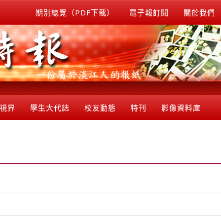
期別總覽（PDF下載）
電子報訂閱
關於我們
視界
學生大代誌
校友動態
特刊
影像資料庫