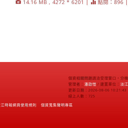
14.16 MB , 4272 * 6201 |
點閱：896 
個資相關問題請洽受理窗口，分機2
管理者：
潘劭愷
/ 建置單位：
淡
更新日期：2026-08-06 10:21:43
線上人數：725
淡江時報網頁使用規則
個資蒐集聲明專區