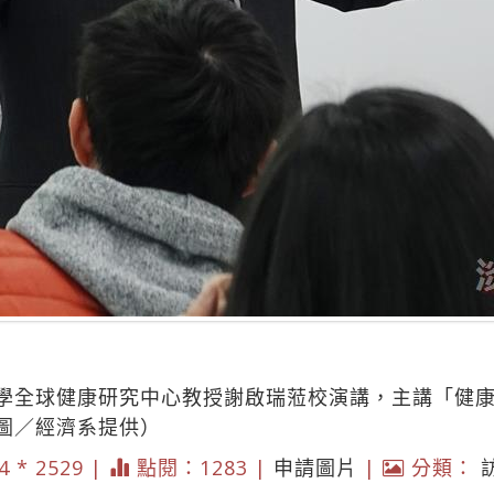
學全球健康研究中心教授謝啟瑞蒞校演講，主講「健
圖／經濟系提供）
4 * 2529 |
點閱：1283 |
申請圖片
|
分類：