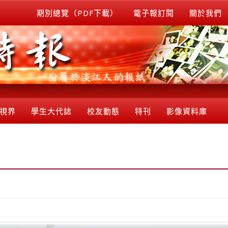
期別總覽（PDF下載）
電子報訂閱
關於我們
視界
學生大代誌
校友動態
特刊
影像資料庫