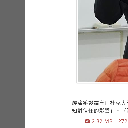
經濟系邀請崑山杜克大
知對信任的影響」。（
2.82 MB , 272