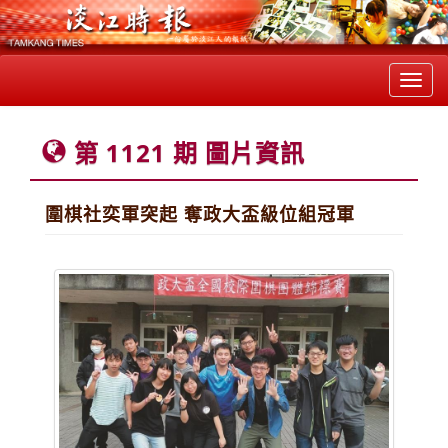
Toggl
navig
第 1121 期 圖片資訊
圍棋社奕軍突起 奪政大盃級位組冠軍