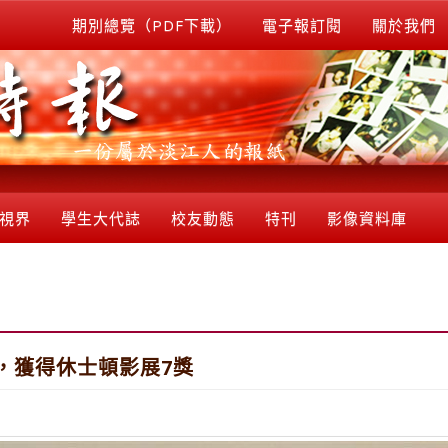
期別總覽（PDF下載）
電子報訂閱
關於我們
視界
學生大代誌
校友動態
特刊
影像資料庫
，獲得休士頓影展7獎