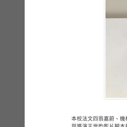
本校法文四翁嘉蔚、機
與導演王世昀影片腳本拍