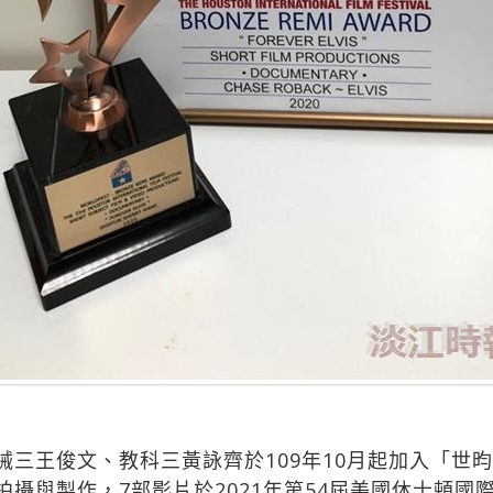
械三王俊文、教科三黃詠齊於109年10月起加入「世
攝與製作，7部影片於2021年第54屆美國休士頓國