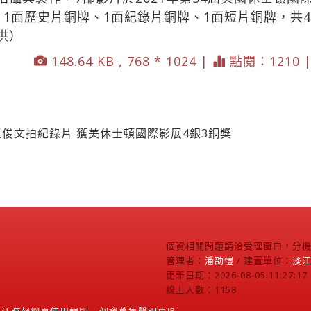
、1面歷史片銅牌、1面紀錄片銅牌、1面短片銅牌，共
供）
148.64 KB , 768 * 1024 |
點閱：1210 
王俊文拍紀錄片 獲美休士頓國際影展4銀3銅獎
個資相關問題請洽受理窗口，分機2
管理者：
潘劭愷
/ 建置單位：
淡
更新日期：2026-08-05 11:27:17
線上人數：1158