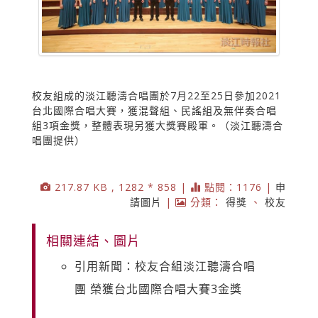
校友組成的淡江聽濤合唱團於7月22至25日參加2021
台北國際合唱大賽，獲混聲組、民謠組及無伴奏合唱
組3項金獎，整體表現另獲大獎賽殿軍。（淡江聽濤合
唱團提供）
217.87 KB , 1282 * 858 |
點閱：1176 |
申
請圖片
|
分類：
得獎
、
校友
相關連結、圖片
引用新聞：校友合組淡江聽濤合唱
團 榮獲台北國際合唱大賽3金獎