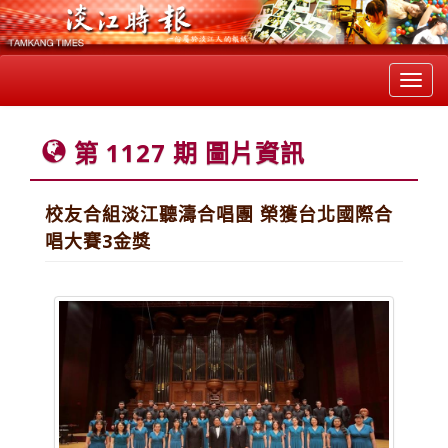
Toggl
navig
第 1127 期 圖片資訊
校友合組淡江聽濤合唱團 榮獲台北國際合
唱大賽3金獎