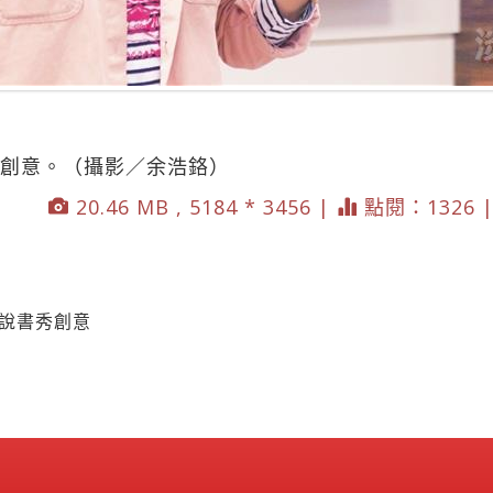
秀創意。（攝影／余浩鉻）
20.46 MB , 5184 * 3456 |
點閱：1326 
語說書秀創意