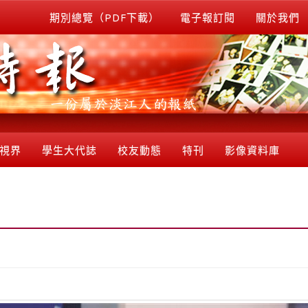
期別總覽（PDF下載）
電子報訂閱
關於我們
視界
學生大代誌
校友動態
特刊
影像資料庫