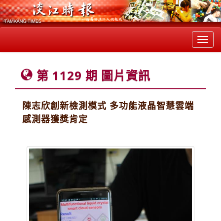
Toggl
navig
第 1129 期 圖片資訊
陳志欣創新檢測模式 多功能液晶智慧雲端
感測器獲獎肯定