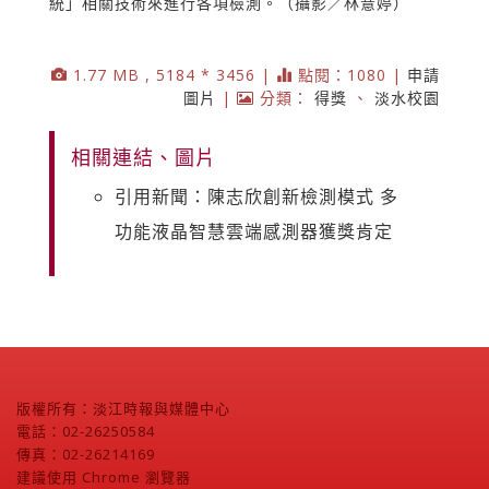
統」相關技術來進行各項檢測。（攝影／林薏婷）
1.77 MB , 5184 * 3456 |
點閱：1080 |
申請
圖片
|
分類：
得獎
、
淡水校園
相關連結、圖片
引用新聞：陳志欣創新檢測模式 多
功能液晶智慧雲端感測器獲獎肯定
版權所有：淡江時報與媒體中心
電話：02-26250584
傳真：02-26214169
建議使用 Chrome 瀏覽器