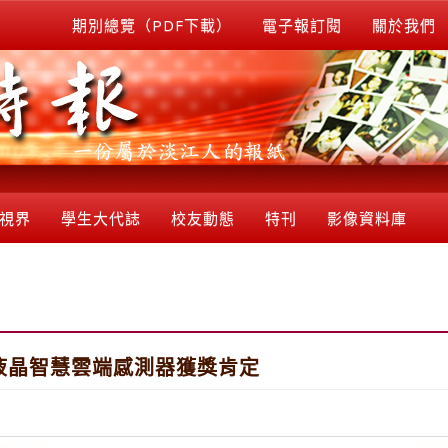
期別總覽（PDF下載）
電子報訂閱
關於我們
視界
學生大代誌
校友動態
特刊
影像資料庫
液晶智慧雲端感測器獲獎肯定