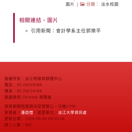
圖片
|
分類：
淡水校園
相關連結、圖片
引用新聞：會計學系主任郭樂平
版權所有：淡江時報與媒體中心
電話：02-26250584
傳真：02-26214169
建議使用 Chrome 瀏覽器
個資相關問題請洽受理窗口，分機2799
管理者：
潘劭愷
/ 建置單位：
淡江大學資訊處
更新日期：2026-08-06 09:50:38
線上人數：883