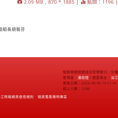
2.09 MB , 870 * 1885 |
點閱：1196 
組組長胡菊芬
個資相關問題請洽受理窗口，分機2
管理者：
潘劭愷
/ 建置單位：
淡
更新日期：2026-08-06 10:21:43
線上人數：1286
淡江時報網頁使用規則
個資蒐集聲明專區