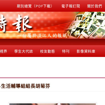
期別總覽（PDF下載）
電子報訂閱
關於我們
視界
學生大代誌
校友動態
特刊
影像資料庫
紹-生活輔導組組長胡菊芬