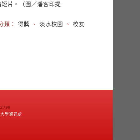
情短片。（圖／潘客印提
分類：
得獎
、
淡水校園
、
校友
799
江大學資訊處