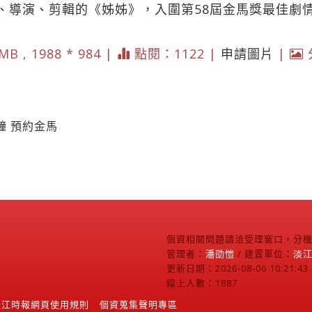
、導演、剪輯的《姊姊》，入圍第58屆金馬獎最佳劇
MB , 1988 * 984 |
點閱：1122 |
申請圖片
|
鐘 預約金馬
個資相關問題請洽受理窗口，分機2
管理者：
潘劭愷
/ 建置單位：
淡
更新日期：2026-08-06 10:21:43
線上人數：1887
淡江時報網頁使用規則
個資蒐集聲明專區