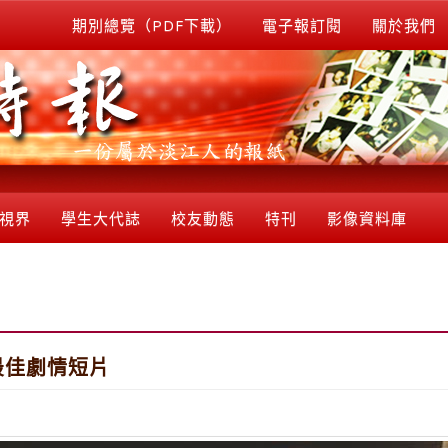
期別總覽（PDF下載）
電子報訂閱
關於我們
視界
學生大代誌
校友動態
特刊
影像資料庫
最佳劇情短片