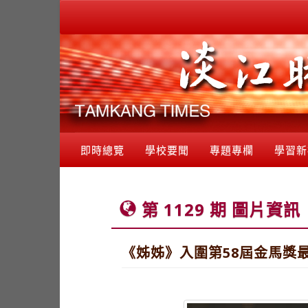
即時總覽
學校要聞
專題專欄
學習新
第 1129 期 圖片資訊
《姊姊》入圍第58屆金馬獎