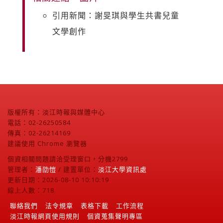
引用新聞：謝旻琪與學生共書兒童
文學創作
版權所有：淡江時報與媒體中心
電話：02-26250584
傳真：02-26214169
建議使用 Chrome 瀏覽器
個資相關問題請洽受理窗口，分機2799
管理者：
潘劭愷
/ 建置單位：
淡江大學資訊處
更新日期：2026-08-10 10:10:19
線上人數：718
聯絡我們
法令規章
表格下載
工作流程
淡江時報網頁使用規則
個資蒐集聲明專區