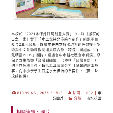
本校於「2021水保好好玩創意大賽」中，以《搬家的
白魚一家》奪下「水土保持兒童繪本創作」組冠軍和
獎金2萬元鼓勵，該繪本是由本校水環系助理教授王聖
瑋與中文系助理教授謝旻琪合作，跨院共同組成「白
魚精靈PLUS」團隊，透過台中市新社區食水嵙溪二級
保育野生魚類「台灣副細鯽」（俗稱「台灣白魚」）
的生存危機事件，轉化為具戲劇張力且溫馨的繪本故
事，向中小學學生傳達水土保持的重要性。（圖／陳
玟綺提供）
810.99 KB , 2056 * 1543 |
點閱：1092 |
申
請圖片
|
分類：
淡水校園
相關連結、圖片