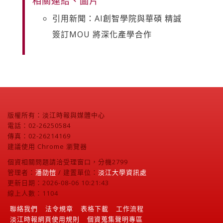
相關連結、圖片
引用新聞：AI創智學院與華碩 精誠
簽訂MOU 將深化產學合作
版權所有：淡江時報與媒體中心
電話：02-26250584
傳真：02-26214169
建議使用 Chrome 瀏覽器
個資相關問題請洽受理窗口，分機2799
管理者：
潘劭愷
/ 建置單位：
淡江大學資訊處
更新日期：2026-08-06 10:21:43
線上人數：1104
聯絡我們
法令規章
表格下載
工作流程
淡江時報網頁使用規則
個資蒐集聲明專區