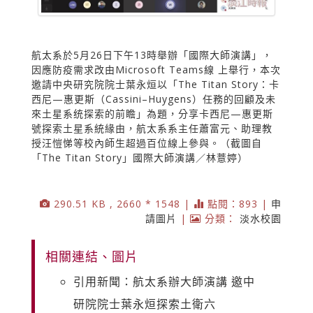
航太系於5月26日下午13時舉辦「國際大師演講」，
因應防疫需求改由Microsoft Teams線 上舉行，本次
邀請中央研究院院士葉永烜以「The Titan Story：卡
西尼—惠更斯（Cassini–Huygens）任務的回顧及未
來土星系统探索的前瞻」為題，分享卡西尼—惠更斯
號探索土星系統緣由，航太系系主任蕭富元、助理教
授汪愷悌等校內師生超過百位線上參與。（截圖自
「The Titan Story」國際大師演講／林薏婷）
290.51 KB , 2660 * 1548 |
點閱：893 |
申
請圖片
|
分類：
淡水校園
相關連結、圖片
引用新聞：航太系辦大師演講 邀中
研院院士葉永烜探索土衛六