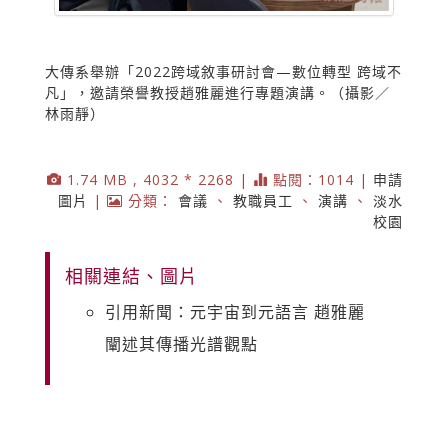
大傳系舉辦「2022跨域敘事研討會—數位轉型 跨域不
凡」，邀請榮譽教授趙雅麗進行專題演講。（攝影／
林雨靜）
1.74 MB , 4032 * 2268 |
點閱：1014 |
申請
圖片
|
分類：
會議
、
教職員工
、
演講
、
淡水
校園
相關連結、圖片
引用新聞：元宇宙到元語言 趙雅麗
闡述其傳播光譜觀點