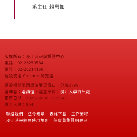
系主任 賴惠如
版權所有：淡江時報與媒體中心
電話：02-26250584
傳真：02-26214169
建議使用 Chrome 瀏覽器
個資相關問題請洽受理窗口，分機2799
管理者：
潘劭愷
/ 建置單位：
淡江大學資訊處
更新日期：2026-08-06 10:21:43
線上人數：864
聯絡我們
法令規章
表格下載
工作流程
淡江時報網頁使用規則
個資蒐集聲明專區