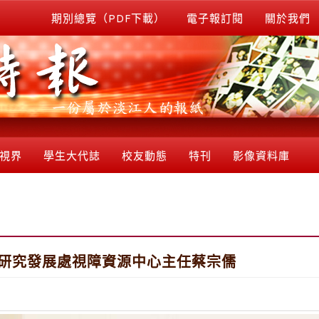
期別總覽（PDF下載）
電子報訂閱
關於我們
視界
學生大代誌
校友動態
特刊
影像資料庫
】研究發展處視障資源中心主任蔡宗儒