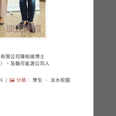
份有限公司陳柏瑜博士
四），及翰可能源公司人
片
|
分類：
學生
、
淡水校園