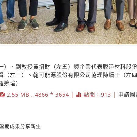
一）、副教授黃招財（左五）與企業代表膜淨材料股
賢（左三）、翰可能源股份有限公司協理陳續壬（左
羅婉瑄）
2.55 MB , 4866 * 3654 |
點閱：913 |
申請圖
系暑期成果分享新生