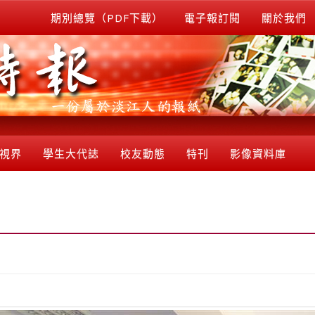
期別總覽（PDF下載）
電子報訂閱
關於我們
視界
學生大代誌
校友動態
特刊
影像資料庫